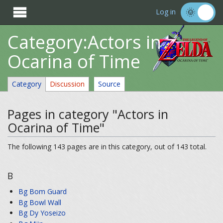

Log in
Category:Actors in
Ocarina of Time
Category
Discussion
Source
Pages in category "Actors in
Ocarina of Time"
The following 143 pages are in this category, out of 143 total.
B
Bg Bom Guard
Bg Bowl Wall
Bg Dy Yoseizo