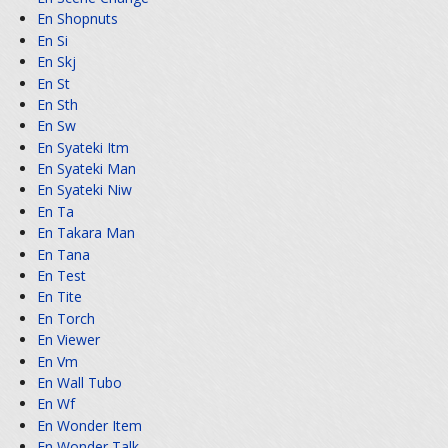
En Shopnuts
En Si
En Skj
En St
En Sth
En Sw
En Syateki Itm
En Syateki Man
En Syateki Niw
En Ta
En Takara Man
En Tana
En Test
En Tite
En Torch
En Viewer
En Vm
En Wall Tubo
En Wf
En Wonder Item
En Wonder Talk