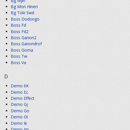
Bg Mjin
Bg Mori Hineri
Bg Toki Swd
Boss Dodongo
Boss Fd
Boss Fd2
Boss Ganon2
Boss Ganondrof
Boss Goma
Boss Tw
Boss Va
D
Demo 6K
Demo Ec
Demo Effect
Demo Gj
Demo Go
Demo Gt
Demo Ik
Demo Im