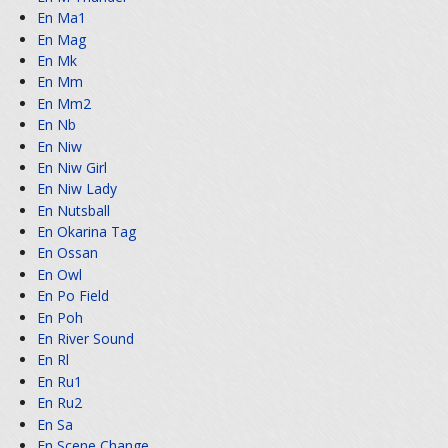
En Ma1
En Mag
En Mk
En Mm
En Mm2
En Nb
En Niw
En Niw Girl
En Niw Lady
En Nutsball
En Okarina Tag
En Ossan
En Owl
En Po Field
En Poh
En River Sound
En Rl
En Ru1
En Ru2
En Sa
En Scene Change