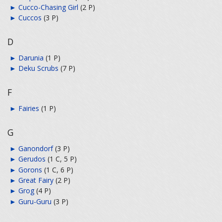
►
Cucco-Chasing Girl
‎
(2 P)
►
Cuccos
‎
(3 P)
D
►
Darunia
‎
(1 P)
►
Deku Scrubs
‎
(7 P)
F
►
Fairies
‎
(1 P)
G
►
Ganondorf
‎
(3 P)
►
Gerudos
‎
(1 C, 5 P)
►
Gorons
‎
(1 C, 6 P)
►
Great Fairy
‎
(2 P)
►
Grog
‎
(4 P)
►
Guru-Guru
‎
(3 P)