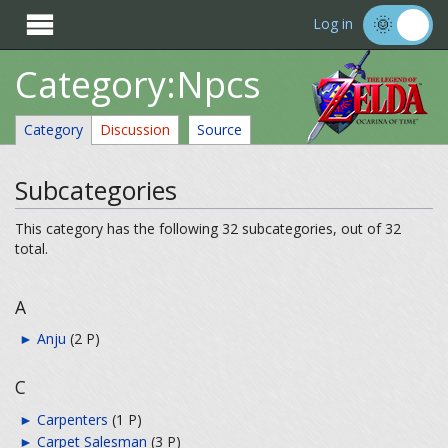

Log in
Category:Npcs
Category
Discussion
Source
Subcategories
This category has the following 32 subcategories, out of 32
total.
A
►
Anju
‎
(2 P)
C
►
Carpenters
‎
(1 P)
►
Carpet Salesman
‎
(3 P)