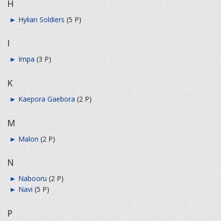
H
►
Hylian Soldiers
‎
(5 P)
I
►
Impa
‎
(3 P)
K
►
Kaepora Gaebora
‎
(2 P)
M
►
Malon
‎
(2 P)
N
►
Nabooru
‎
(2 P)
►
Navi
‎
(5 P)
P