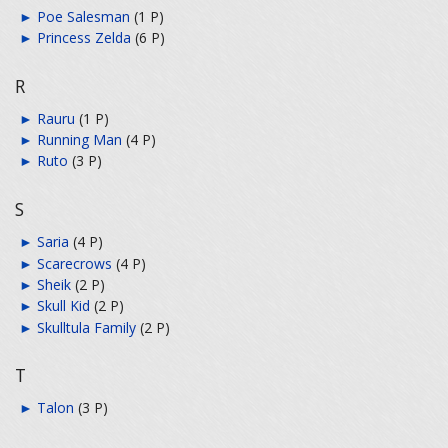
►
Poe Salesman
‎
(1 P)
►
Princess Zelda
‎
(6 P)
R
►
Rauru
‎
(1 P)
►
Running Man
‎
(4 P)
►
Ruto
‎
(3 P)
S
►
Saria
‎
(4 P)
►
Scarecrows
‎
(4 P)
►
Sheik
‎
(2 P)
►
Skull Kid
‎
(2 P)
►
Skulltula Family
‎
(2 P)
T
►
Talon
‎
(3 P)